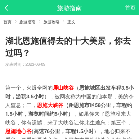
旅游指南
首页
首页
旅游指南
旅游攻略
正文
湖北恩施值得去的十大美景，你去
过吗？
发表时间：2023-06-09
第一个，火爆全网的
屏山峡谷
（
恩施城区出发车程
3.5
小
时，游玩
3.5
小时
），被网友称为中国的仙本那，美的令
人窒息；二，
恩施大峡谷
（距恩施市区58公里，车程约
1.5小时，游览时间约
5
小时
）
，如果你来了恩施没来大
峡谷，你有遗憾，来了大峡谷让你此生难忘；第三个，
恩施地心谷
(
高速76公里，车程1.5小时
），地心归来不